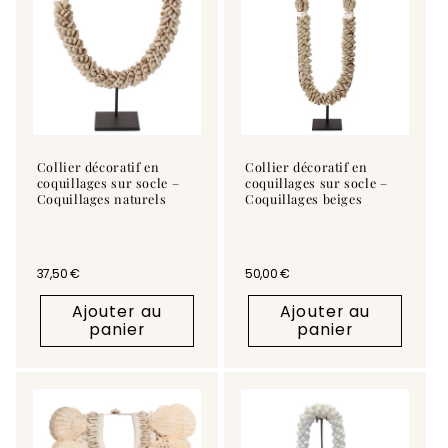
Collier décoratif en
Collier décoratif en
coquillages sur socle –
coquillages sur socle –
Coquillages naturels
Coquillages beiges
Prix habituel
37,50 €
Prix habituel
50,00 €
Ajouter au
Ajouter au
panier
panier