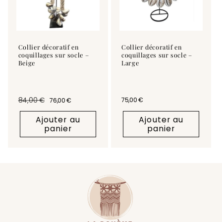
Collier décoratif en
Collier décoratif en
coquillages sur socle –
coquillages sur socle –
Beige
Large
84,00 €
Prix habituel
75,00 €
76,00 €
Prix habituel
Prix promotionnel
Ajouter au
Ajouter au
panier
panier