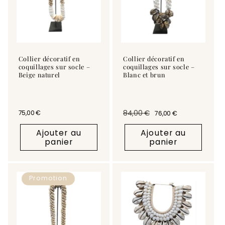
Collier décoratif en
Collier décoratif en
coquillages sur socle –
coquillages sur socle –
Beige naturel
Blanc et brun
Prix habituel
75,00 €
84,00 €
76,00 €
Prix habituel
Prix promotionnel
Ajouter au
Ajouter au
panier
panier
Promotion