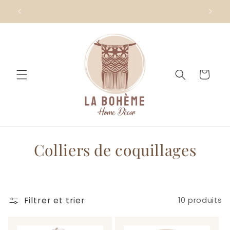
et
passer
au
contenu
Panier
C
Colliers de coquillages
o
l
Filtrer et trier
10 produits
l
e