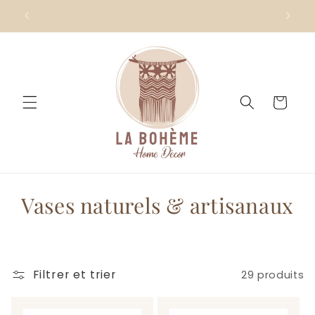
et
passer
au
contenu
Panier
C
Vases naturels & artisanaux
o
l
Filtrer et trier
29 produits
l
e