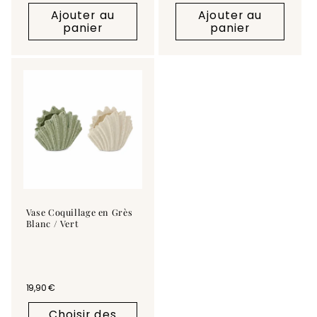
Ajouter au
Ajouter au
panier
panier
Vase Coquillage en Grès
Blanc / Vert
Prix habituel
19,90 €
Choisir des