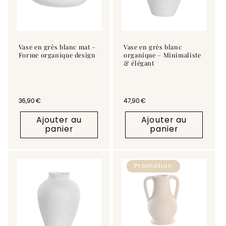
Vase en grès blanc mat –
Vase en grès blanc
Forme organique design
organique – Minimaliste
& élégant
Prix habituel
36,90 €
Prix habituel
47,90 €
Ajouter au
Ajouter au
panier
panier
Promotion