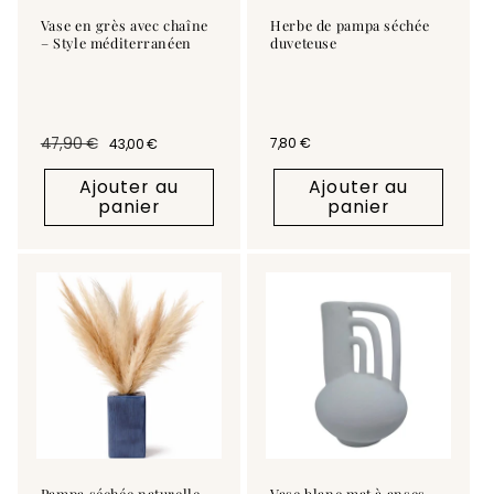
Vase en grès avec chaîne
Herbe de pampa séchée
– Style méditerranéen
duveteuse
47,90 €
Prix habituel
7,80 €
43,00 €
Prix habituel
Prix promotionnel
Ajouter au
Ajouter au
panier
panier
Pampa séchée naturelle
Vase blanc mat à anses –