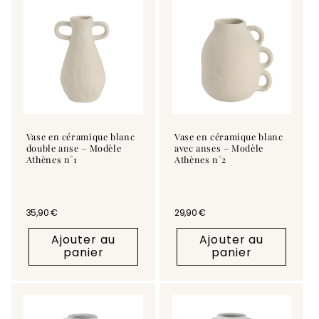
c
t
i
o
n
Vase en céramique blanc
Vase en céramique blanc
double anse – Modèle
avec anses – Modèle
:
Athènes n°1
Athènes n°2
Prix habituel
35,90 €
Prix habituel
29,90 €
Ajouter au
Ajouter au
panier
panier