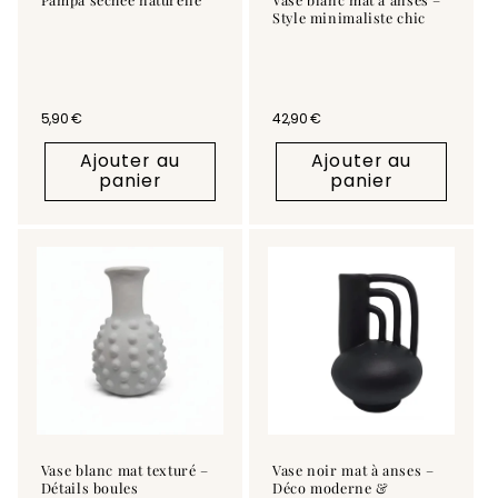
Style minimaliste chic
Prix habituel
5,90 €
Prix habituel
42,90 €
Ajouter au
Ajouter au
panier
panier
Vase blanc mat texturé –
Vase noir mat à anses –
Détails boules
Déco moderne &