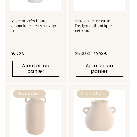
Vase en grès blanc
Vase en terre cuite –
organique – 21 x 21 x 30
Design authentique
cm
artisanal
Prix habituel
36,90 €
25,00 €
20,00 €
Prix habituel
Prix promotionnel
Ajouter au
Ajouter au
panier
panier
Promotion
Promotion