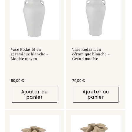
Vase Rodas M en
Vase Rodas L en
céramique blanche –
céramique blanche –
Modèle moyen
Grand modèle
Prix habituel
50,00 €
Prix habituel
79,00 €
Ajouter au
Ajouter au
panier
panier