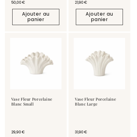
Prix habituel
50,00 €
Prix habituel
21,90 €
Ajouter au
Ajouter au
panier
panier
Vase Fleur Porcelaine
Vase Fleur Porcelaine
Blanc Small
Blanc Large
Prix habituel
29,90 €
Prix habituel
31,90 €