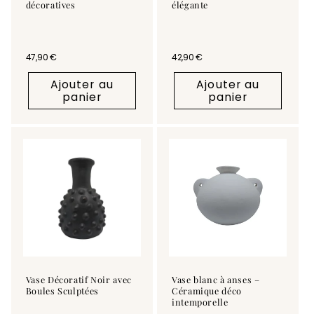
décoratives
élégante
Prix habituel
47,90 €
Prix habituel
42,90 €
Ajouter au
Ajouter au
panier
panier
Vase Décoratif Noir avec
Vase blanc à anses –
Boules Sculptées
Céramique déco
intemporelle