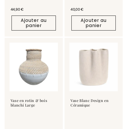
Prix habituel
44,90 €
Prix habituel
40,00 €
Ajouter au
Ajouter au
panier
panier
Vase en rotin & bois
Vase Blanc Design en
blanchi Large
Céramique