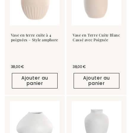
Vase en terre cuite à 4
Vase en Terre Cuite Blanc
poignées – Style amphore
Cassé avec Poignée
Prix habituel
38,00 €
Prix habituel
38,00 €
Ajouter au
Ajouter au
panier
panier