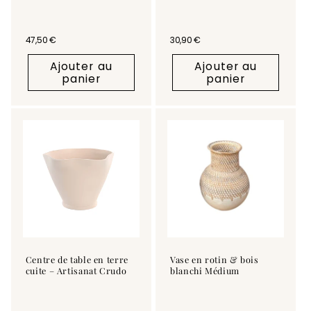
Prix habituel
47,50 €
Prix habituel
30,90 €
Ajouter au
Ajouter au
panier
panier
Centre de table en terre
Vase en rotin & bois
cuite – Artisanat Crudo
blanchi Médium