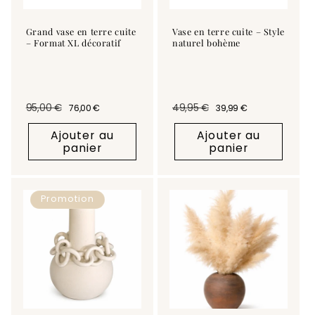
Grand vase en terre cuite
Vase en terre cuite – Style
– Format XL décoratif
naturel bohème
95,00 €
49,95 €
76,00 €
39,99 €
Prix habituel
Prix promotionnel
Prix habituel
Prix promotionnel
Ajouter au
Ajouter au
panier
panier
Promotion