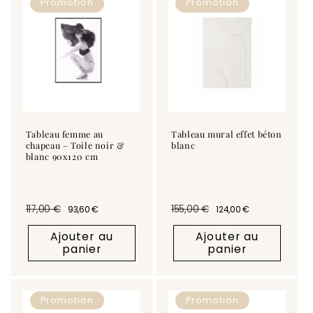
Promotion
Promotion
c
t
i
o
n
Tableau femme au
Tableau mural effet béton
chapeau – Toile noir &
blanc
:
blanc 90x120 cm
117,00 €
155,00 €
93,60 €
124,00 €
Prix habituel
Prix promotionnel
Prix habituel
Prix promotionnel
Ajouter au
Ajouter au
panier
panier
Promotion
Promotion