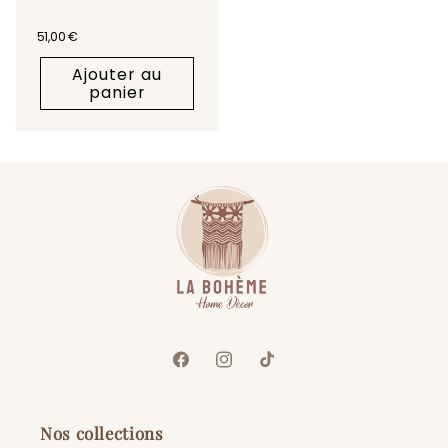
Prix habituel
51,00 €
Ajouter au
panier
Facebook
Instagram
TikTok
Nos collections