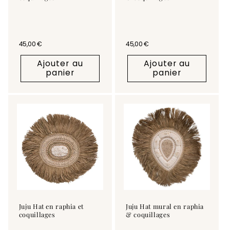
Prix habituel
45,00 €
Prix habituel
45,00 €
Ajouter au
Ajouter au
panier
panier
Juju Hat en raphia et
Juju Hat mural en raphia
coquillages
& coquillages