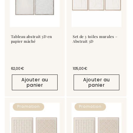
Tableau abstrait 3D en
Set de 3 toiles murales –
papier mâché
Abstrait 3D
Prix habituel
62,00 €
Prix habituel
105,00 €
Ajouter au
Ajouter au
panier
panier
Promotion
Promotion