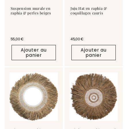
Suspension murale en
Juju Hat en raphia &
raphia & perles beiges
coquillages cauris
Prix habituel
55,00 €
Prix habituel
45,00 €
Ajouter au
Ajouter au
panier
panier