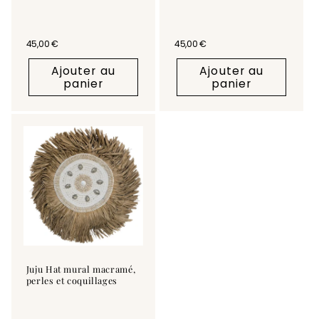
Prix habituel
45,00 €
Prix habituel
45,00 €
Ajouter au
Ajouter au
panier
panier
Juju Hat mural macramé,
perles et coquillages