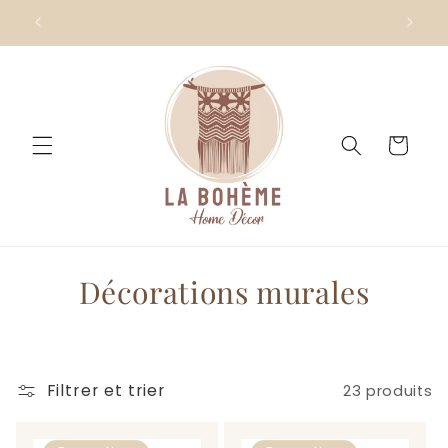
et
passer
au
contenu
Panier
C
Décorations murales
o
l
Filtrer et trier
23 produits
l
e