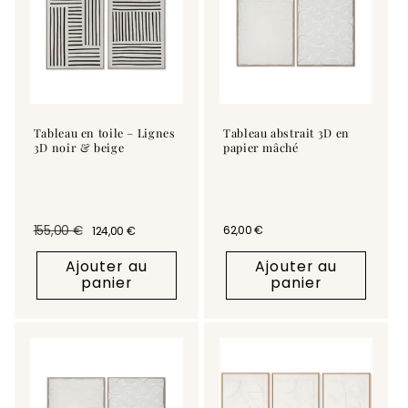
Tableau en toile – Lignes
Tableau abstrait 3D en
3D noir & beige
papier mâché
155,00 €
Prix habituel
62,00 €
124,00 €
Prix habituel
Prix promotionnel
Ajouter au
Ajouter au
panier
panier