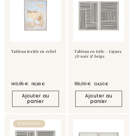
Tableau textile en relief
Tableau en toile – Lignes
3D noir & beige
149,95 €
155,00 €
119,99 €
124,00 €
Prix habituel
Prix promotionnel
Prix habituel
Prix promotionnel
Ajouter au
Ajouter au
panier
panier
Promotion