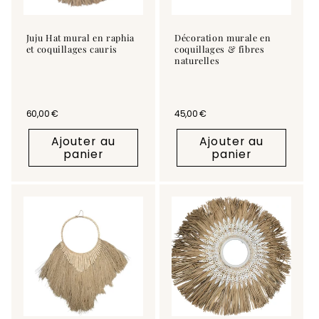
Juju Hat mural en raphia
Décoration murale en
et coquillages cauris
coquillages & fibres
naturelles
Prix habituel
60,00 €
Prix habituel
45,00 €
Ajouter au
Ajouter au
panier
panier