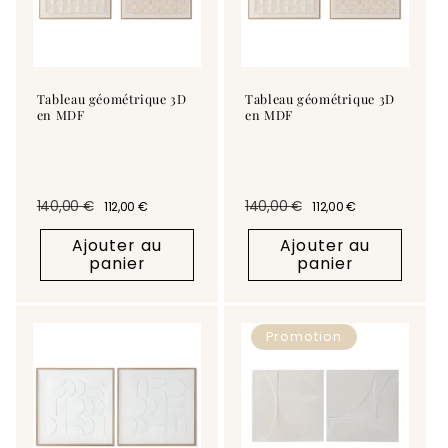
Tableau géométrique 3D
Tableau géométrique 3D
en MDF
en MDF
140,00 €
140,00 €
112,00 €
112,00 €
Prix habituel
Prix promotionnel
Prix habituel
Prix promotionnel
Ajouter au
Ajouter au
panier
panier
Promotion