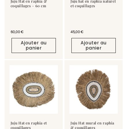
Juju Hat en raphia &
Juju hat en raphia naturel
coquillages – 60 cm
et coquillages
Prix habituel
60,00 €
Prix habituel
45,00 €
Ajouter au
Ajouter au
panier
panier
Juju Hat en raphia et
Juju Hat mural en raphia
coquillages
& coquillages