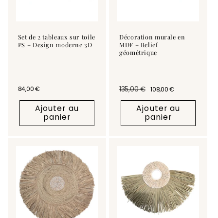
Set de 2 tableaux sur toile
Décoration murale en
PS – Design moderne 3D
MDF – Relief
géométrique
Prix habituel
84,00 €
135,00 €
108,00 €
Prix habituel
Prix promotionnel
Ajouter au
Ajouter au
panier
panier