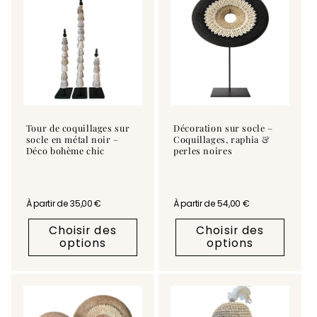
Tour de coquillages sur
Décoration sur socle –
socle en métal noir –
Coquillages, raphia &
Déco bohème chic
perles noires
Prix habituel
À partir de 35,00 €
Prix habituel
À partir de 54,00 €
Choisir des
Choisir des
options
options