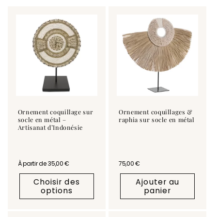
c
t
i
o
n
:
Ornement coquillage sur
Ornement coquillages &
socle en métal –
raphia sur socle en métal
Artisanat d’Indonésie
Prix habituel
À partir de 35,00 €
Prix habituel
75,00 €
Choisir des
Ajouter au
options
panier