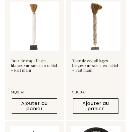
Tour de coquillages
Tour de coquillages
blancs sur socle en métal
beiges sur socle en métal
– Fait main
– Fait main
Prix habituel
50,00 €
Prix habituel
50,00 €
Ajouter au
Ajouter au
panier
panier