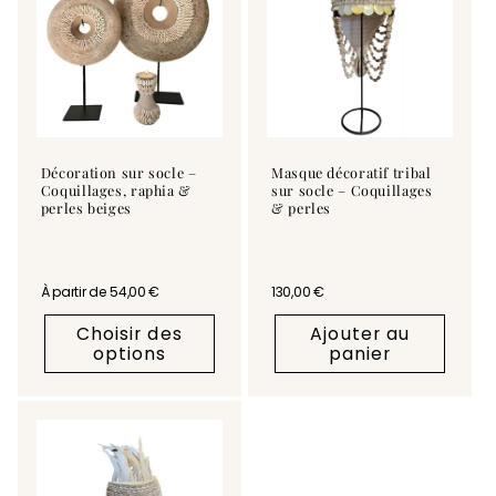
Décoration sur socle –
Masque décoratif tribal
Coquillages, raphia &
sur socle – Coquillages
perles beiges
& perles
Prix habituel
À partir de 54,00 €
Prix habituel
130,00 €
Choisir des
Ajouter au
options
panier