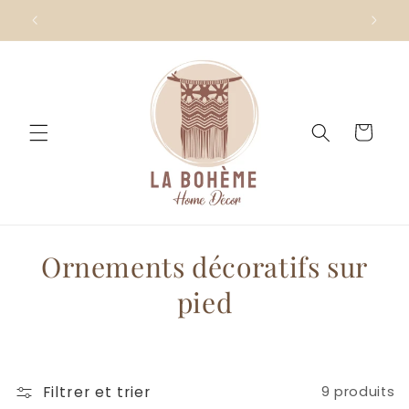
et
passer
au
contenu
Panier
C
Ornements décoratifs sur
o
pied
l
l
Filtrer et trier
9 produits
e