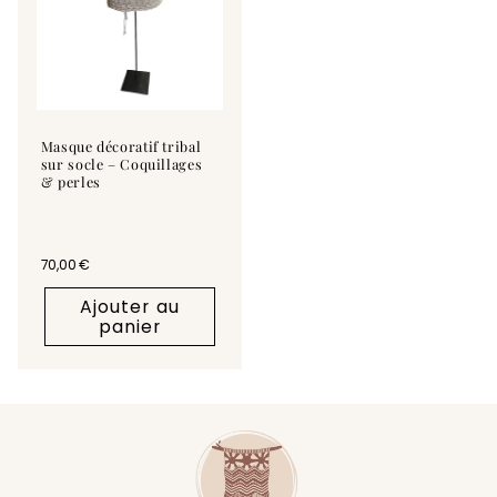
Masque décoratif tribal
sur socle – Coquillages
& perles
Prix habituel
70,00 €
Ajouter au
panier