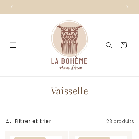
et
passer
au
contenu
Panier
C
Vaisselle
o
l
Filtrer et trier
23 produits
l
e