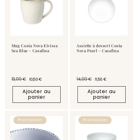
Mug Costa Nova Eivissa
Assiette à dessert Costa
Sea Blue – Casafina
Nova Pearl – Casafina
13,00 €
14,00 €
10,50 €
11,50 €
Prix habituel
Prix promotionnel
Prix habituel
Prix promotionnel
Ajouter au
Ajouter au
panier
panier
Promotion
Promotion