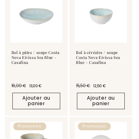
Bol à pâtes / soupe Costa
Bol à céréales / soupe
Nova Eivissa Sea Blue –
Costa Nova Eivissa Sea
Casafina
Blue – Casafina
16,00 €
15,50 €
13,00 €
12,50 €
Prix habituel
Prix promotionnel
Prix habituel
Prix promotionnel
Ajouter au
Ajouter au
panier
panier
Promotion
Promotion