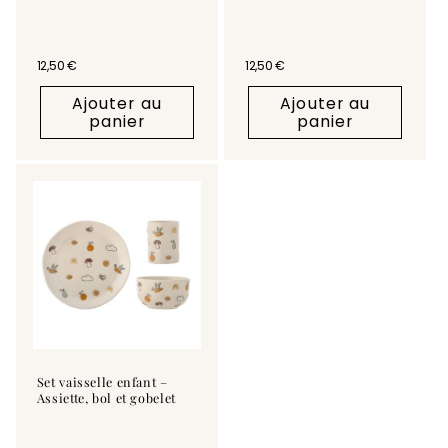
Prix habituel
12,50 €
Prix habituel
12,50 €
Ajouter au
Ajouter au
panier
panier
Set vaisselle enfant –
Assiette, bol et gobelet