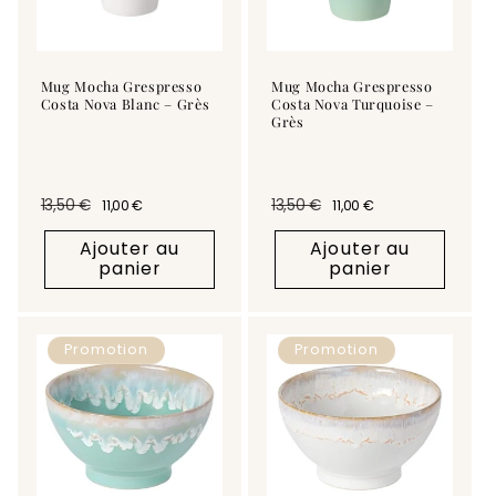
Mug Mocha Grespresso
Mug Mocha Grespresso
Costa Nova Blanc – Grès
Costa Nova Turquoise –
Grès
13,50 €
13,50 €
11,00 €
11,00 €
Prix habituel
Prix promotionnel
Prix habituel
Prix promotionnel
Ajouter au
Ajouter au
panier
panier
Promotion
Promotion