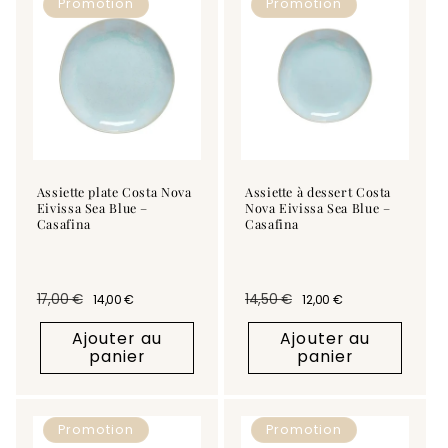
Promotion
Promotion
c
t
i
o
n
Assiette plate Costa Nova
Assiette à dessert Costa
Eivissa Sea Blue –
Nova Eivissa Sea Blue –
:
Casafina
Casafina
17,00 €
14,50 €
14,00 €
12,00 €
Prix habituel
Prix promotionnel
Prix habituel
Prix promotionnel
Ajouter au
Ajouter au
panier
panier
Promotion
Promotion