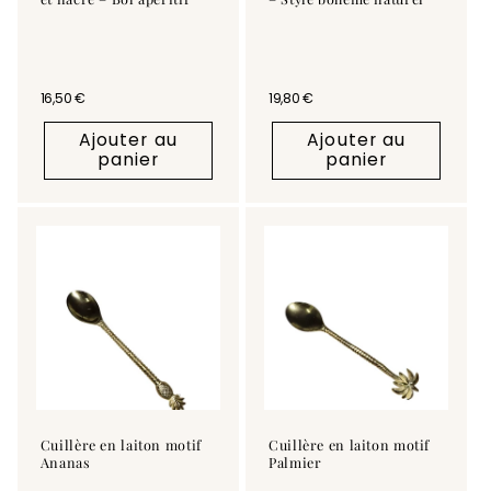
Prix habituel
16,50 €
Prix habituel
19,80 €
Ajouter au
Ajouter au
panier
panier
Cuillère en laiton motif
Cuillère en laiton motif
Ananas
Palmier