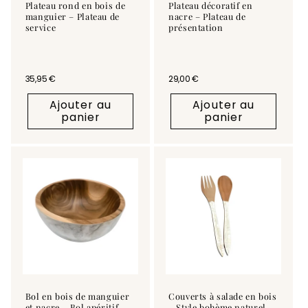
Plateau rond en bois de
Plateau décoratif en
manguier – Plateau de
nacre – Plateau de
service
présentation
Prix habituel
35,95 €
Prix habituel
29,00 €
Ajouter au
Ajouter au
panier
panier
Bol en bois de manguier
Couverts à salade en bois
et nacre – Bol apéritif
– Style bohème naturel