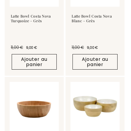
Latte Bowl Costa Nova
Latte Bowl Costa Nova
Turquoize – Grès
Blanc – Grès
11,00 €
11,00 €
9,00 €
9,00 €
Prix habituel
Prix promotionnel
Prix habituel
Prix promotionnel
Ajouter au
Ajouter au
panier
panier