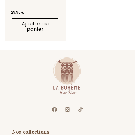
Prix habituel
29,90 €
Ajouter au
panier
Facebook
Instagram
TikTok
Nos collections