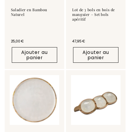
Saladier en Bambou
Lot de 3 bols en bois de
Naturel
manguier – Set bols
apéritif
Prix habituel
25,00 €
Prix habituel
47,95 €
Ajouter au
Ajouter au
panier
panier