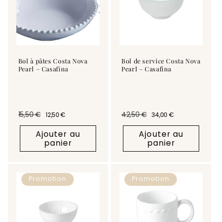
Bol à pâtes Costa Nova
Bol de service Costa Nova
Pearl – Casafina
Pearl – Casafina
15,50 €
42,50 €
12,50 €
34,00 €
Prix habituel
Prix promotionnel
Prix habituel
Prix promotionnel
Ajouter au
Ajouter au
panier
panier
Promotion
Promotion