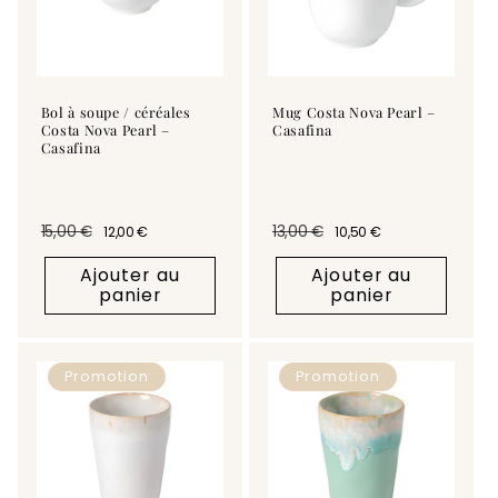
Bol à soupe / céréales
Mug Costa Nova Pearl –
Costa Nova Pearl –
Casafina
Casafina
15,00 €
13,00 €
12,00 €
10,50 €
Prix habituel
Prix promotionnel
Prix habituel
Prix promotionnel
Ajouter au
Ajouter au
panier
panier
Promotion
Promotion