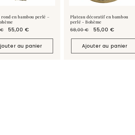
u rond en bambou perlé –
Plateau décoratif en bambou
bohème
perlé - Bohème
Prix
55,00 €
Prix
Prix
55,00 €
 €
68,00 €
uel
promotionnel
habituel
promotionnel
jouter au panier
Ajouter au panier