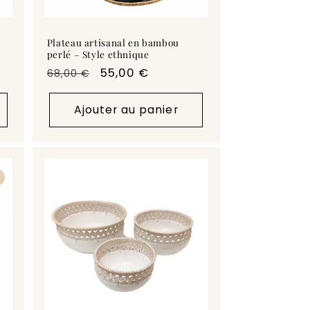
Plateau artisanal en bambou
perlé – Style ethnique
Prix
Prix
55,00 €
68,00 €
habituel
promotionnel
Ajouter au panier