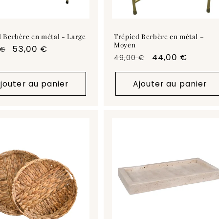
 Berbère en métal - Large
Trépied Berbère en métal –
Moyen
Prix
53,00 €
 €
Prix
Prix
44,00 €
49,00 €
uel
promotionnel
habituel
promotionnel
jouter au panier
Ajouter au panier