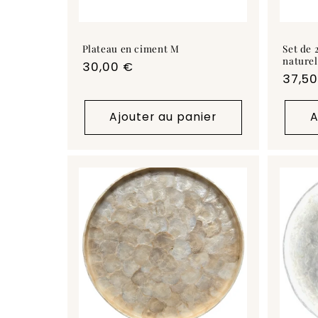
Plateau en ciment M
Set de 
naturel
Prix
30,00 €
Prix
37,5
habituel
habit
Ajouter au panier
A