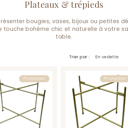
C
Plateaux & trépieds
o
résenter bougies, vases, bijoux ou petites dé
l
 touche bohème chic et naturelle à votre sa
l
table.
e
Trier par :
c
t
Promotion
Promotion
i
o
n
: