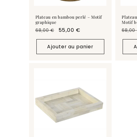
Plateau en bambou perlé – Motif
Platea
graphique
Motif 
Prix
Prix
55,00 €
Prix
68,00 €
68,00
habituel
promotionnel
habit
Ajouter au panier
A