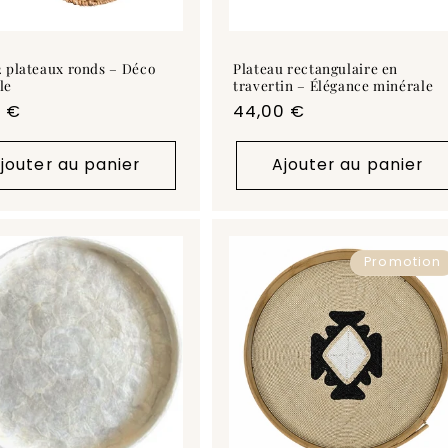
2 plateaux ronds – Déco
Plateau rectangulaire en
le
travertin – Élégance minérale
0 €
Prix
44,00 €
uel
habituel
jouter au panier
Ajouter au panier
Promotion