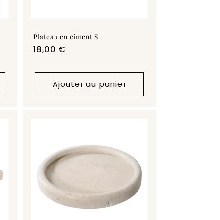
Plateau en ciment S
Prix
18,00 €
habituel
Ajouter au panier