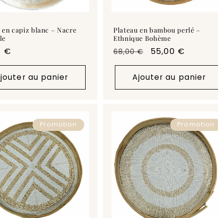
 en capiz blanc – Nacre
Plateau en bambou perlé –
le
Ethnique Bohème
0 €
Prix
Prix
55,00 €
68,00 €
uel
habituel
promotionnel
jouter au panier
Ajouter au panier
Promotion
Promotion