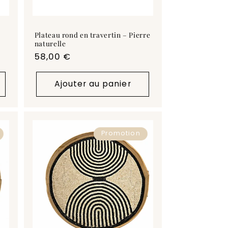
Plateau rond en travertin – Pierre
naturelle
Prix
58,00 €
habituel
Ajouter au panier
Promotion