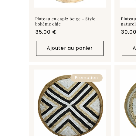
Plateau en capiz beige – Style
Plateau
bohème chic
naturel
Prix
35,00 €
Prix
30,0
habituel
habit
Ajouter au panier
A
Promotion