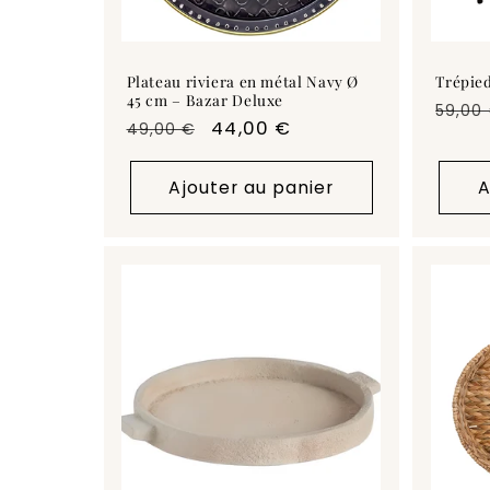
Plateau riviera en métal Navy Ø
Trépied
45 cm – Bazar Deluxe
Prix
59,00
Prix
Prix
44,00 €
49,00 €
habit
habituel
promotionnel
Ajouter au panier
A