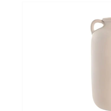
Passer aux
informations
produits