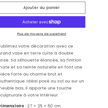
–
–
Ajouter au panier
Format
Format
XL
XL
décoratif
décoratif
Plus de moyens de paiement
Sublimez votre décoration avec ce
grand vase en terre cuite à double
nse. Sa silhouette élancée, sa finition
mate et sa teinte naturelle en font une
pièce forte au charme brut et
authentique. Idéal posé au sol ou sur un
meuble bas, il apporte une touche
culpturale à votre intérieur.
Dimensions
: 27 × 25 × 50 cm