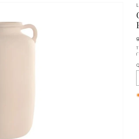
T
l
Q