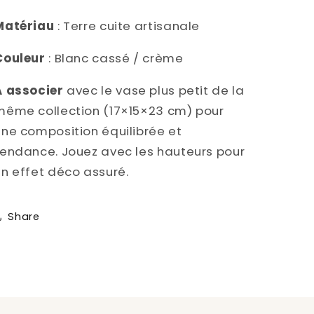
Matériau
: Terre cuite artisanale
Couleur
: Blanc cassé / crème
À associer
avec le vase plus petit de la
même collection (17×15×23 cm) pour
une composition équilibrée et
tendance. Jouez avec les hauteurs pour
un effet déco assuré.
Share