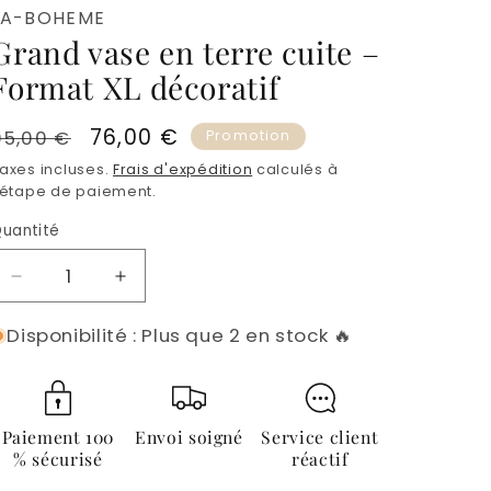
LA-BOHEME
Grand vase en terre cuite –
Format XL décoratif
Prix
Prix
76,00 €
95,00 €
Promotion
habituel
promotionnel
axes incluses.
Frais d'expédition
calculés à
'étape de paiement.
uantité
Quantité
Réduire
Augmenter
la
la
Disponibilité : Plus que 2 en stock 🔥
quantité
quantité
de
de
Grand
Grand
vase
vase
en
en
Paiement 100
Envoi soigné
Service client
terre
terre
% sécurisé
réactif
cuite
cuite