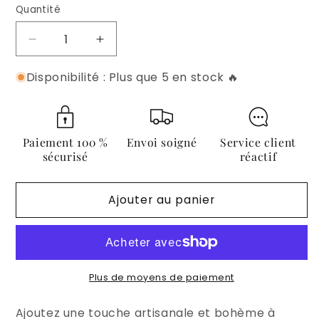
Quantité
Quantité
Réduire
Augmenter
la
la
Disponibilité : Plus que 5 en stock 🔥
quantité
quantité
de
de
Plateau
Plateau
en
en
bambou
bambou
Paiement 100 %
Envoi soigné
Service client
perlé
perlé
sécurisé
réactif
–
–
Ethnique
Ethnique
Ajouter au panier
Bohème
Bohème
Plus de moyens de paiement
Ajoutez une touche artisanale et bohème à