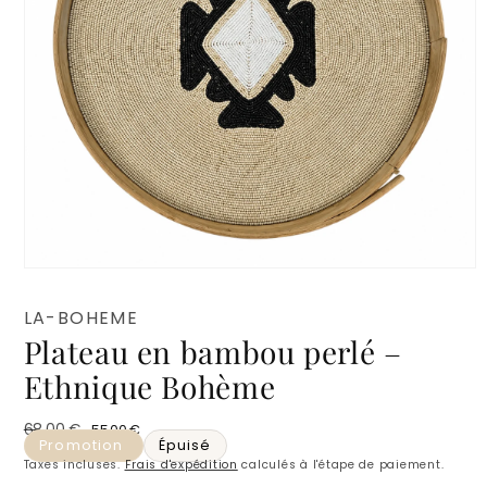
Ouvrir
le
média
LA-BOHEME
1
Plateau en bambou perlé –
dans
une
fenêtre
Ethnique Bohème
modale
68,00 €
55,00 €
Prix habituel
Prix promotionnel
Promotion
Épuisé
Taxes incluses.
Frais d'expédition
calculés à l'étape de paiement.