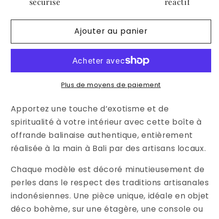
balinaise
balinaise
sécurisé
réactif
en
en
perles
perles
Ajouter au panier
–
–
Fait
Fait
main
main
Plus de moyens de paiement
Apportez une touche d’exotisme et de
spiritualité à votre intérieur avec cette boîte à
offrande balinaise authentique, entièrement
réalisée à la main à Bali par des artisans locaux.
Chaque modèle est décoré minutieusement de
perles dans le respect des traditions artisanales
indonésiennes. Une pièce unique, idéale en objet
déco bohème, sur une étagère, une console ou