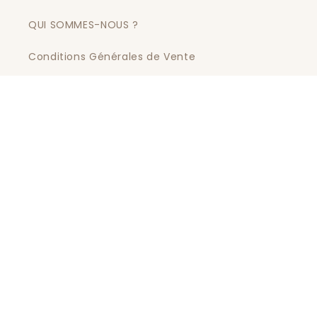
QUI SOMMES-NOUS ?
Conditions Générales de Vente
Politique de Confidentialité
Service client
Retours & Rétractation 14 jours
Politique de Réclamation
Contact