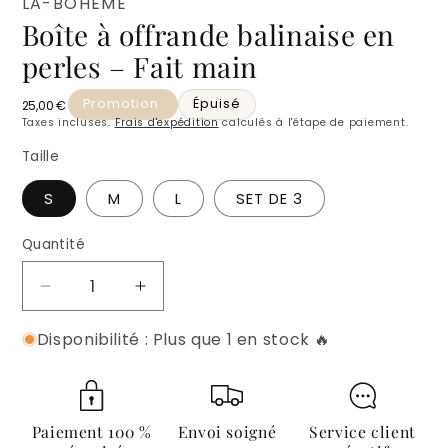
LA-BOHEME
fenêtre
Boîte à offrande balinaise en
modale
perles – Fait main
Promotion
Épuisé
Prix habituel
25,00 €
Taxes incluses.
Frais d'expédition
calculés à l'étape de paiement.
Taille
S
M
L
SET DE 3
Quantité
Quantité
Réduire
Augmenter
la
la
Disponibilité : Plus que 1 en stock 🔥
quantité
quantité
de
de
Boîte
Boîte
à
à
offrande
offrande
Paiement 100 %
Envoi soigné
Service client