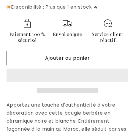
la
la
Disponibilité : Plus que 1 en stock 🔥
quantité
quantité
de
de
Bougie
Bougie
artisanale
artisanale
berbère
berbère
Paiement 100 %
Envoi soigné
Service client
noire
noire
sécurisé
réactif
&amp;
&amp;
blanche
blanche
Ajouter au panier
–
–
Céramique
Céramique
haute
haute
Apportez une touche d'authenticité à votre
décoration avec cette bougie berbère en
céramique noire et blanche. Entièrement
façonnée à la main au Maroc, elle séduit par ses