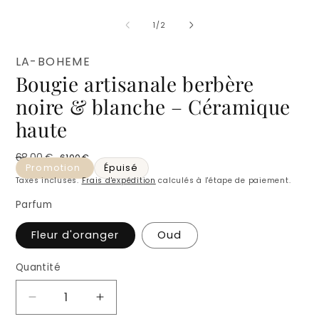
O
modale
l
m
de
1
/
2
2
d
u
LA-BOHEME
f
Bougie artisanale berbère
m
noire & blanche – Céramique
haute
68,00 €
61,00 €
Prix habituel
Prix promotionnel
Promotion
Épuisé
Taxes incluses.
Frais d'expédition
calculés à l'étape de paiement.
Parfum
Fleur d'oranger
Oud
Quantité
Quantité
Réduire
Augmenter