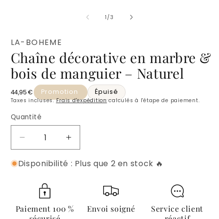
de
1
/
3
LA-BOHEME
Chaîne décorative en marbre &
bois de manguier – Naturel
Promotion
Épuisé
Prix habituel
44,95 €
Taxes incluses.
Frais d'expédition
calculés à l'étape de paiement.
Quantité
Quantité
Réduire
Augmenter
la
la
Disponibilité : Plus que 2 en stock 🔥
quantité
quantité
de
de
Chaîne
Chaîne
décorative
décorative
en
en
Paiement 100 %
Envoi soigné
Service client
marbre
marbre
sécurisé
réactif