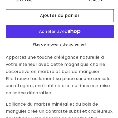
&amp;
&amp;
bois
bois
Ajouter au panier
de
de
manguier
manguier
–
–
Naturel
Naturel
Plus de moyens de paiement
Apportez une touche d’élégance naturelle à
votre intérieur avec cette magnifique chaîne
décorative en marbre et bois de manguier.
Elle trouve facilement sa place sur une console,
une étagère, une table basse ou dans une mise
en scène décorative.
L’alliance du marbre minéral et du bois de
manguier crée un contraste subtil et chaleureux,