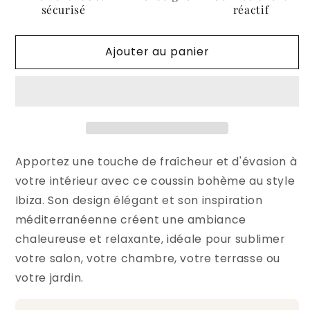
-
-
sécurisé
réactif
Beige
Beige
à
à
Ajouter au panier
Franges
Franges
Apportez une touche de fraîcheur et d'évasion à
votre intérieur avec ce coussin bohème au style
Ibiza. Son design élégant et son inspiration
méditerranéenne créent une ambiance
chaleureuse et relaxante, idéale pour sublimer
votre salon, votre chambre, votre terrasse ou
votre jardin.