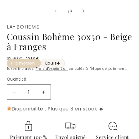
O
l
m
de
1
/
3
2
d
u
LA-BOHEME
f
Coussin Bohème 30x50 - Beige
m
à Franges
32,90 €
29,60 €
Prix habituel
Prix promotionnel
Promotion
Épuisé
Taxes incluses.
Frais d'expédition
calculés à l'étape de paiement.
Quantité
Quantité
Réduire
Augmenter
la
la
Disponibilité : Plus que 3 en stock 🔥
quantité
quantité
de
de
Coussin
Coussin
Bohème
Bohème
30x50
30x50
Paiement 100 %
Envoi soigné
Service client