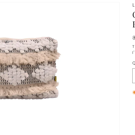
T
l
Q