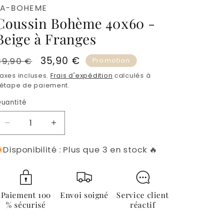
LA-BOHEME
Coussin Bohème 40x60 -
Beige à Franges
Prix
Prix
35,90 €
39,90 €
Promotion
habituel
promotionnel
axes incluses.
Frais d'expédition
calculés à
'étape de paiement.
uantité
Quantité
Réduire
Augmenter
la
la
Disponibilité : Plus que 3 en stock 🔥
quantité
quantité
de
de
Coussin
Coussin
Bohème
Bohème
40x60
40x60
Paiement 100
Envoi soigné
Service client
-
-
% sécurisé
réactif
Beige
Beige