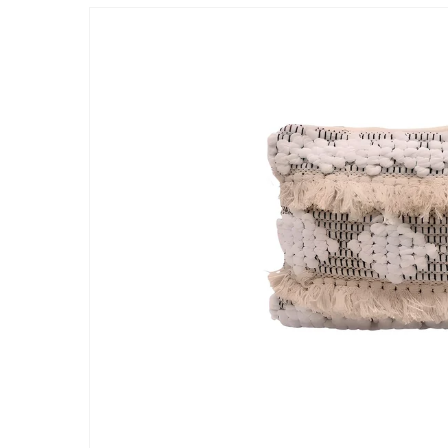
Passer aux
informations
produits