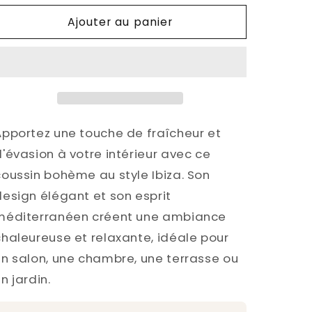
à
à
Ajouter au panier
Franges
Franges
Apportez une touche de fraîcheur et
d'évasion à votre intérieur avec ce
coussin bohème au style Ibiza. Son
design élégant et son esprit
méditerranéen créent une ambiance
chaleureuse et relaxante, idéale pour
un salon, une chambre, une terrasse ou
n jardin.