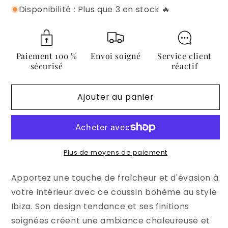
Disponibilité : Plus que 3 en stock 🔥
quantité
quantité
de
de
Coussin
Coussin
Bohème
Bohème
40x60
40x60
Paiement 100 %
Envoi soigné
Service client
-
-
sécurisé
réactif
Motif
Motif
Zigzag
Zigzag
Ajouter au panier
Noir
Noir
Plus de moyens de paiement
Apportez une touche de fraîcheur et d'évasion à
votre intérieur avec ce coussin bohème au style
Ibiza. Son design tendance et ses finitions
soignées créent une ambiance chaleureuse et