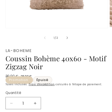
O
Ouvrir
l
le
m
média
de
1
/
2
2
1
d
dans
u
une
LA-BOHEME
f
fenêtre
m
Coussin Bohème 40x60 - Motif
modale
Zigzag Noir
39,90 €
35,90 €
Prix habituel
Prix promotionnel
Promotion
Épuisé
Taxes incluses.
Frais d'expédition
calculés à l'étape de paiement.
Quantité
Quantité
Réduire
Augmenter
la
la