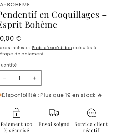
LA-BOHEME
Pendentif en Coquillages –
Esprit Bohème
Prix
10,00 €
habituel
axes incluses.
Frais d'expédition
calculés à
'étape de paiement.
uantité
Quantité
Réduire
Augmenter
la
la
Disponibilité : Plus que 19 en stock 🔥
quantité
quantité
de
de
Pendentif
Pendentif
en
en
Coquillages
Coquillages
Paiement 100
Envoi soigné
Service client
–
–
% sécurisé
réactif
Esprit
Esprit