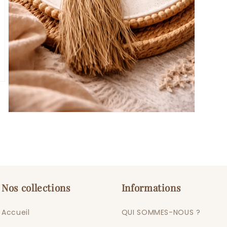
Ouvrir
le
média
3
dans
une
fenêtre
modale
Nos collections
Informations
Accueil
QUI SOMMES-NOUS ?