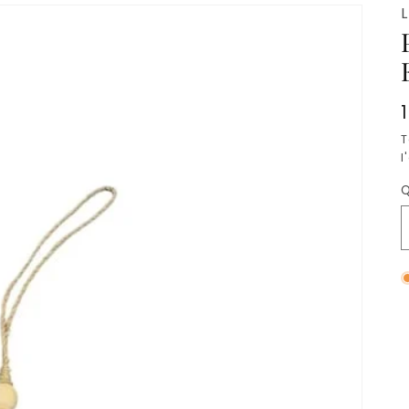
T
l
Q