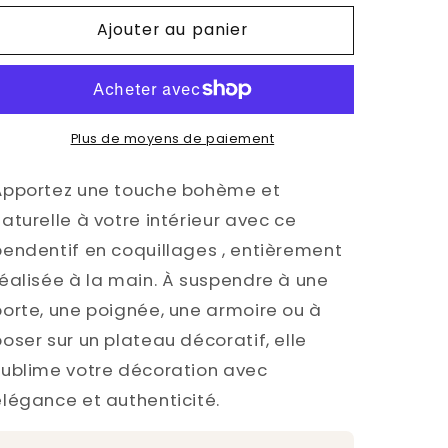
Bohème
Bohème
Ajouter au panier
Plus de moyens de paiement
Apportez une touche bohème et
naturelle à votre intérieur avec ce
pendentif en coquillages , entièrement
réalisée à la main. À suspendre à une
porte, une poignée, une armoire ou à
poser sur un plateau décoratif, elle
sublime votre décoration avec
élégance et authenticité.