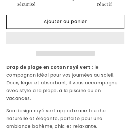
rayé
rayé
sécurisé
réactif
vert
vert
en
en
Ajouter au panier
coton
coton
–
–
Doux
Doux
et
et
absorbant
absorbant
Drap de plage en coton rayé vert
: le
compagnon idéal pour vos journées au soleil.
Doux, léger et absorbant, il vous accompagne
avec style à la plage, à la piscine ou en
vacances.
Son design rayé vert apporte une touche
naturelle et élégante, parfaite pour une
ambiance bohème, chic et relaxante.