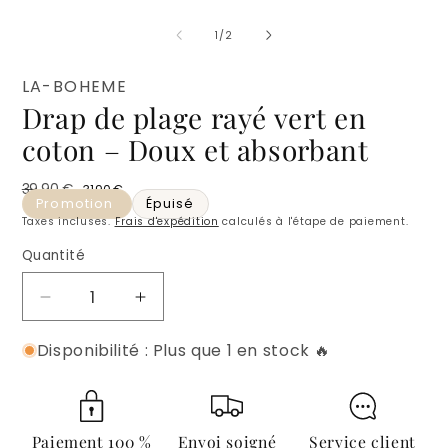
O
l
m
de
1
/
2
2
d
u
LA-BOHEME
f
Drap de plage rayé vert en
m
coton – Doux et absorbant
39,90 €
31,90 €
Prix habituel
Prix promotionnel
Promotion
Épuisé
Taxes incluses.
Frais d'expédition
calculés à l'étape de paiement.
Quantité
Quantité
Réduire
Augmenter
la
la
Disponibilité : Plus que 1 en stock 🔥
quantité
quantité
de
de
Drap
Drap
de
de
plage
plage
Paiement 100 %
Envoi soigné
Service client