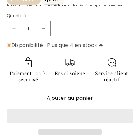
Taxes incluses.
Frais d'expédition
calculés à l'étape de paiement.
Quantité
Quantité
Réduire
Augmenter
la
la
Disponibilité : Plus que 4 en stock 🔥
quantité
quantité
de
de
Housse
Housse
de
de
Coussin
Coussin
Paiement 100 %
Envoi soigné
Service client
30x50
30x50
sécurisé
réactif
-
-
Coquillages
Coquillages
Ajouter au panier
Cauris
Cauris