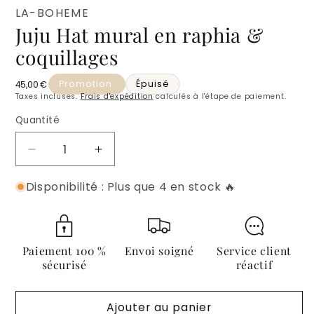
LA-BOHEME
Juju Hat mural en raphia &
coquillages
Promotion
Épuisé
Prix habituel
45,00 €
Taxes incluses.
Frais d'expédition
calculés à l'étape de paiement.
Quantité
Quantité
Réduire
Augmenter
la
la
Disponibilité : Plus que 4 en stock 🔥
quantité
quantité
de
de
Juju
Juju
Hat
Hat
mural
mural
Paiement 100 %
Envoi soigné
Service client
en
en
sécurisé
réactif
raphia
raphia
&amp;
&amp;
Ajouter au panier
coquillages
coquillages