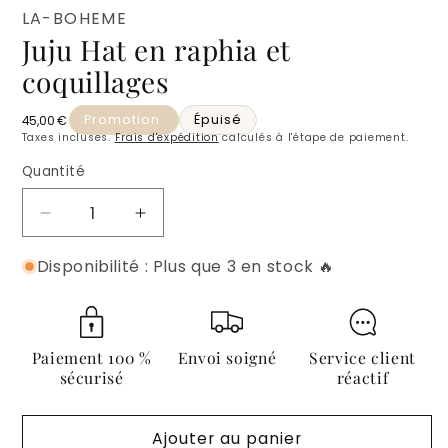
LA-BOHEME
Juju Hat en raphia et
coquillages
Promotion
Épuisé
Prix habituel
45,00 €
Taxes incluses.
Frais d'expédition
calculés à l'étape de paiement.
Quantité
Quantité
Réduire
Augmenter
la
la
Disponibilité : Plus que 3 en stock 🔥
quantité
quantité
de
de
Juju
Juju
Hat
Hat
en
en
Paiement 100 %
Envoi soigné
Service client
raphia
raphia
sécurisé
réactif
et
et
coquillages
coquillages
Ajouter au panier