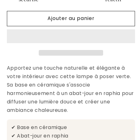
céramique
céramique
et
et
Ajouter au panier
abat-
abat-
jour
jour
en
en
raphia
raphia
Apportez une touche naturelle et élégante à
votre intérieur avec cette lampe à poser verte.
Sa base en céramique s'associe
harmonieusement à un abat-jour en raphia pour
diffuser une lumière douce et créer une
ambiance chaleureuse.
✔ Base en céramique
✔ Abat-jour en raphia