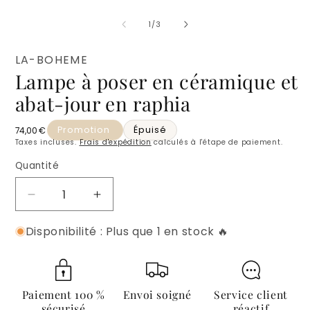
modale
2
d
de
1
/
3
u
f
m
LA-BOHEME
Lampe à poser en céramique et
abat-jour en raphia
Promotion
Épuisé
Prix habituel
74,00 €
Taxes incluses.
Frais d'expédition
calculés à l'étape de paiement.
Quantité
Quantité
Réduire
Augmenter
la
la
Disponibilité : Plus que 1 en stock 🔥
quantité
quantité
de
de
Lampe
Lampe
à
à
poser
poser
Paiement 100 %
Envoi soigné
Service client
en
en
sécurisé
réactif