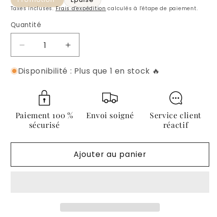
Taxes incluses.
Frais d'expédition
calculés à l'étape de paiement.
Quantité
Quantité
Réduire
Augmenter
la
la
Disponibilité : Plus que 1 en stock 🔥
quantité
quantité
de
de
Miroir
Miroir
mural
mural
rectangulaire
rectangulaire
Paiement 100 %
Envoi soigné
Service client
en
en
sécurisé
réactif
jonc
jonc
de
de
Ajouter au panier
mer
mer
70x60
70x60
cm
cm