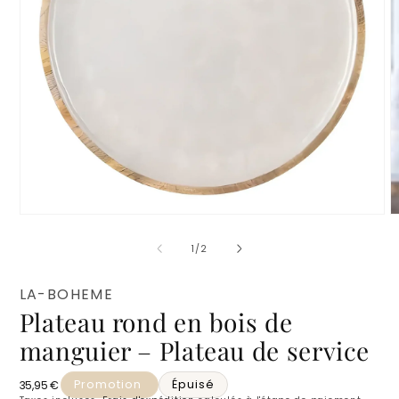
Ouvrir
O
le
l
média
m
de
1
/
2
1
2
dans
d
une
u
LA-BOHEME
fenêtre
f
Plateau rond en bois de
modale
m
manguier – Plateau de service
Promotion
Épuisé
Prix habituel
35,95 €