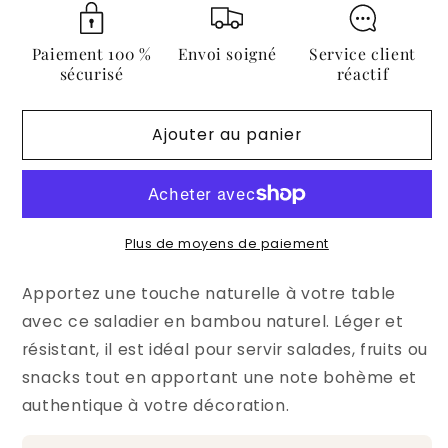
Saladier
Saladier
en
en
Bambou
Bambou
Paiement 100 %
Envoi soigné
Service client
Naturel
Naturel
sécurisé
réactif
Ajouter au panier
Plus de moyens de paiement
Apportez une touche naturelle à votre table
avec ce saladier en bambou naturel. Léger et
résistant, il est idéal pour servir salades, fruits ou
snacks tout en apportant une note bohème et
authentique à votre décoration.