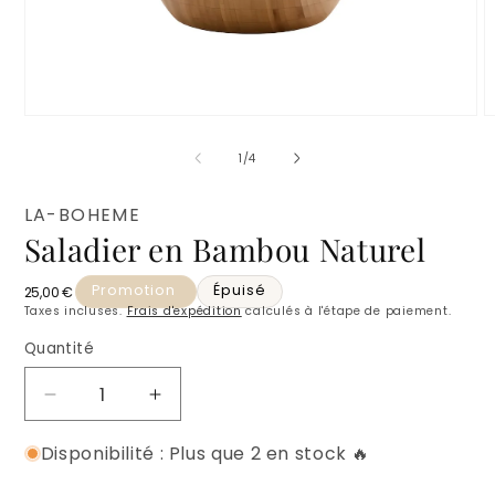
Ouvrir
O
le
l
média
m
de
1
/
4
1
2
dans
d
une
u
LA-BOHEME
fenêtre
f
Saladier en Bambou Naturel
modale
m
Promotion
Épuisé
Prix habituel
25,00 €
Taxes incluses.
Frais d'expédition
calculés à l'étape de paiement.
Quantité
Quantité
Réduire
Augmenter
la
la
Disponibilité : Plus que 2 en stock 🔥
quantité
quantité
de
de