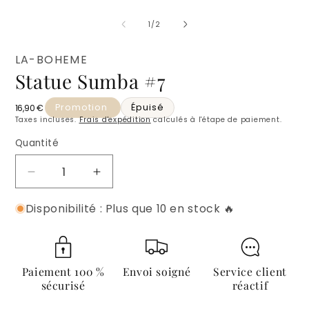
O
1
l
dans
m
de
1
/
2
une
2
fenêtre
d
modale
u
LA-BOHEME
f
Statue Sumba #7
m
Promotion
Épuisé
Prix habituel
16,90 €
Taxes incluses.
Frais d'expédition
calculés à l'étape de paiement.
Quantité
Quantité
Réduire
Augmenter
la
la
Disponibilité : Plus que 10 en stock 🔥
quantité
quantité
de
de
Statue
Statue
Sumba
Sumba
#7
#7
Paiement 100 %
Envoi soigné
Service client
sécurisé
réactif