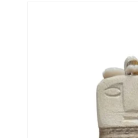
Passer aux
informations
produits