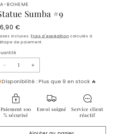
LA-BOHEME
Statue Sumba #9
Prix
16,90 €
habituel
axes incluses.
Frais d'expédition
calculés à
'étape de paiement.
uantité
Quantité
Réduire
Augmenter
la
la
Disponibilité : Plus que 9 en stock 🔥
quantité
quantité
de
de
Statue
Statue
Sumba
Sumba
#9
#9
Paiement 100
Envoi soigné
Service client
% sécurisé
réactif
Ajouter au panier