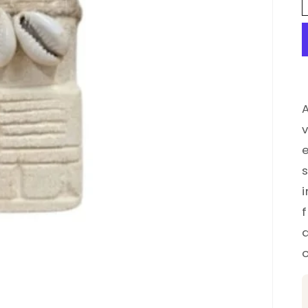
e
s
o