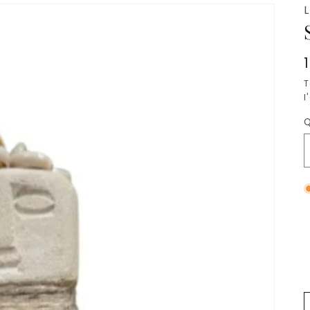
T
l
Q