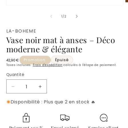
O
Ouvrir
l
le
m
média
de
1
/
2
2
1
d
dans
u
une
f
LA-BOHEME
fenêtre
m
Vase noir mat à anses – Déco
modale
moderne & élégante
Promotion
Épuisé
Prix habituel
42,90 €
Taxes incluses.
Frais d'expédition
calculés à l'étape de paiement.
Quantité
Quantité
Réduire
Augmenter
la
la
Disponibilité : Plus que 2 en stock 🔥
quantité
quantité
de
de
Vase
Vase
noir
noir
mat
mat
Paiement 100 %
Envoi soigné
Service client