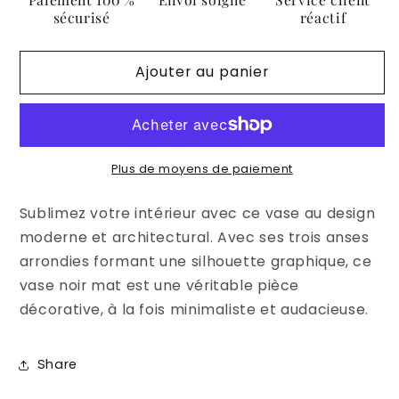
à
à
sécurisé
réactif
anses
anses
–
–
Ajouter au panier
Déco
Déco
moderne
moderne
&amp;
&amp;
élégante
élégante
Plus de moyens de paiement
Sublimez votre intérieur avec ce vase au design
moderne et architectural. Avec ses trois anses
arrondies formant une silhouette graphique, ce
vase noir mat est une véritable pièce
décorative, à la fois minimaliste et audacieuse.
Share